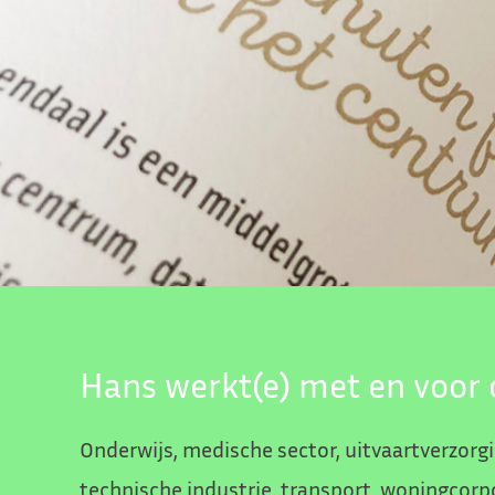
Hans werkt(e) met en voor 
Onderwijs, medische sector, uitvaartverzorgi
technische industrie, transport, woningcorp