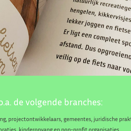
o.a. de volgende branches:
ng, projectontwikkelaars, gemeentes, juridische prakti
oraties, kinderopvang en non-profit organisaties.