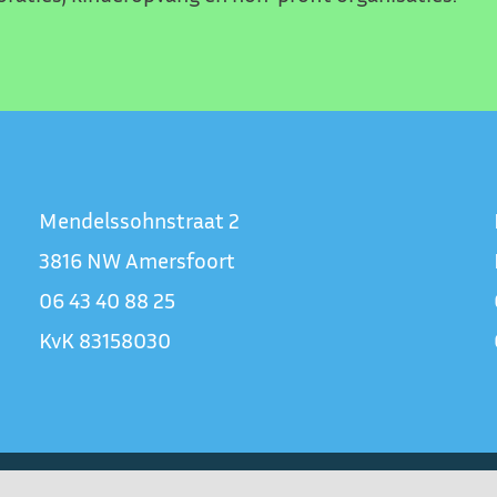
Mendelssohnstraat 2
3816 NW Amersfoort
06 43 40 88 25
KvK 83158030
–2026 Hans. Concept & ontwerp |
Algemene voorwaarden
|
Privacy statement
|
LinkedI