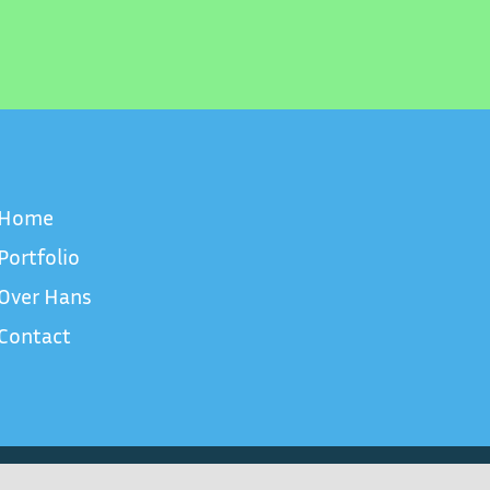
Home
Portfolio
Over Hans
Contact
n Hans Bulthuis